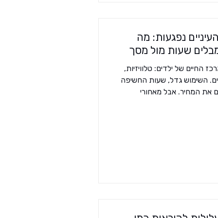
עיניים נפגעות: מה
בלים שעות מול מסך
 החיים של ילדים: טלוויזיות,
ים. השימוש גדל, שעות החשיפה
ם את המחיר. אבל מאחורי
ים” מסתתר סיפור מורכב יותר:
 הוא גם משנה את אופן
קשור לעלייה חדה במקרי קוצר
יה: מגפה עולמית שנולדה מהמסכים
למית משתמשת היום במונח
 2050