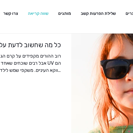
רים
שלילת הפרעות קשב
מותגים
שווה קריאה
צרו קשר
כל מה שחשוב לדעת על 
רוב ההורים מקפידים על קרם הגנ
אבל רבים שוכחים שאחד האיב
דווקא העיניים. משקפי 
ולא כציוד הגנה בסיסי. בפועל, 
עלולה לגרום לנזקים מצטברים לע
בבגרות. עיניים של ילדים סופגו
שבעין של ילד אינה בוגרת, ולכן
כ־80% מסך הקרינה המצטברת לעיניי