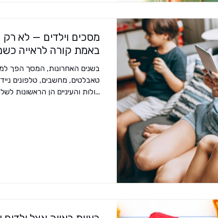
מסכים וילדים — לא רק ה
באמת קורה לראייה כשמ
בשנים האחרונות, המסך הפך למרכז
טאבלטים, מחשבים, טלפונים נייד
עולות והעיניים הן הראשונות לשל
הכותרות על “מסכים מזיקים לילד
לא רק שהמסך מעייף את העיניים,
ההתפתחות של מערכת הראייה , ו
ראייה (מיופיה) בגיל צעיר. מיופ
ומהשגרה העירונית הרפואה העו
“מגפת מיופיה”. לפי הערכות, עד שנת