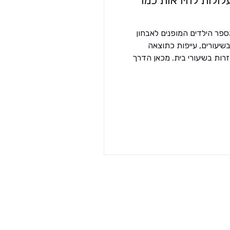
עלולות להיראות כמו
 הילדים המופנים לאבחון ADHD .
שיעורים, עייפות כתוצאה
ות בשיעורי בית. מכאן הדרך
ימת המתנה ארוכה לאבחון. אבל
ים מהפרעת קשב כלל — הם
שים מצביעים על כך שבעיות
ינים הדומים באופן מלא
להפרעות קשב וריכוז (ADHD) לעיתים עד כדי אבחון שגוי. “ליקויי
 הפרעת קשב, ואף