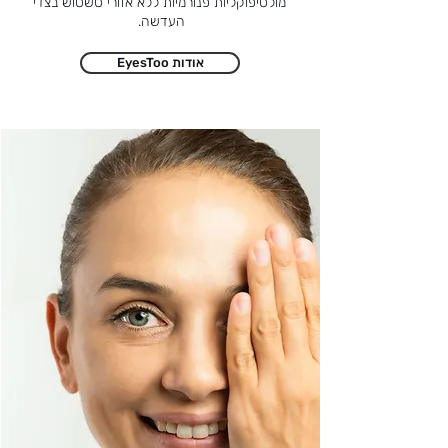
מולטיפוקליות פנורמיות ללא אזורי טשטוש בצדי
העדשה.
EyesToo אודות