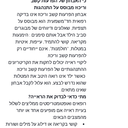
כי האבחון של הפרעות קשב 
וריכוז מבוסס על התנהגות
אבחון הפרעות קשב וריכוז אינו בדיקה 
רפואית חד־משמעית. הוא מבוסס על 
תצפיות, שאלונים ודיווחים של מבוגרים 
סביב הילד.אבל אותם סימנים : הימנעות 
מקריאה, קושי להתמיד, עייפות, איטיות 
במטלות, “חולמנות”, אינם ייחודיים רק 
להפרעות קשב וריכוז.
ליקויי ראייה יכולים לחקות את הקריטריונים 
ההתנהגותיים של הפרעות קשב וריכוז. 
 כאשר ילד אינו רואה היטב את המטלות 
שהוא נדרש לבצע, הוא עלול לקבל אבחון 
שאינו מתאים. 
מתי כדאי לבדוק את הראייה?
רופאים ואופטומטריסטים ממליצים לשלול 
בעיית ראייה אם מופיעים אחד או יותר 
מהמצבים הבאים:
קושי בקריאה או דילוג על מילים ושורות