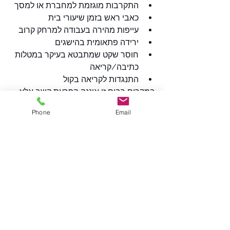
התקרבות מוגזמת למחברת או למסך
כאבי ראש בזמן שיעורי בית
עייפות מהירה בעבודה למרחק קרוב
ירידה פתאומית בהישגים
חוסר שקט שמתבטא בעיקר במטלות 
כתיבה/קריאה
התנגדות לקריאה בקול
במקרים רבים זו איננה הפרעת קשב אלא 
ליקוי ראייתי שטרם אותר.
Phone
Email
לפני אבחון הפרעות קשב וריכוז חובה 
לבצע בדיקת ראייה מתאימה לילדים
בדיקת ראייה רגילה — זו שבודקת רק 
"מספר" — אינה מספיקה.כדי לשלול ליקוי 
ראייתי הקשור לתפקוד ולקשב יש לבצע 
בדיקה הכוללת:
בדיקת מיקוד לטווח קרוב
תיאום בין שתי העיניים
תנועות עיניים ומעקב חזותי